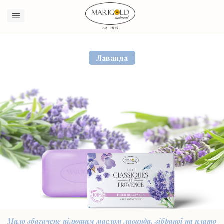
Sign in
Лаванда
Remember me
Lost password?
Log in
Create an account
Мило збагачене цілющим маслом лаванди, зібраної на плато