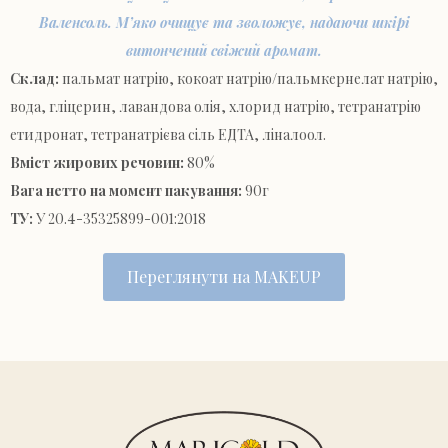
Валенсоль. М’яко очищує та зволожує, надаючи шкірі
витончений свіжий аромат.
Склад:
пальмат натрію, кокоат натрію/пальмкернелат натрію,
вода, гліцерин, лавандова олія, хлорид натрію, тетранатрію
етидронат, тетранатрієва сіль ЕДТА, ліналоол.
Вміст жирових речовин:
80%
Вага нетто на момент пакування:
90г
ТУ:
У 20.4-35325899-001:2018
Переглянути на MAKEUP