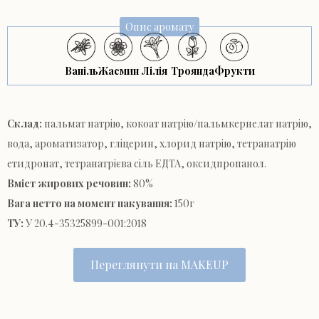
Опис аромату
Ваніль
Жасмин
Лілія
Троянда
Фрукти
Склад:
пальмат натрію, кокоат натрію/пальмкернелат натрію,
вода, ароматизатор, гліцерин, хлорид натрію, тетранатрію
етидронат, тетранатрієва сіль ЕДТА, оксидпропанол.
Вміст жирових речовин:
80%
Вага нетто на момент пакування:
150г
ТУ:
У 20.4-35325899-001:2018
Переглянути на MAKEUP