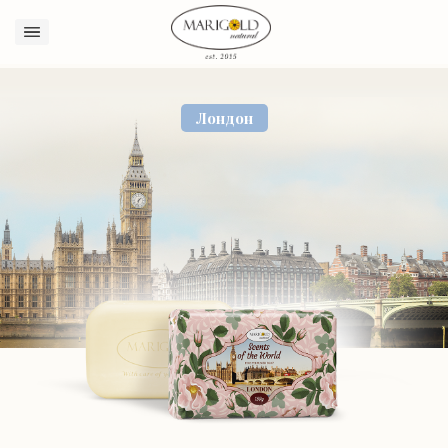
Sign in
Лондон
Remember me
Lost password?
Log in
Create an account