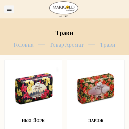
Sign in
Трави
Головна
Товар Аромат
Трави
Remember me
Lost password?
Log in
Create an account
НЬЮ-ЙОРК
ПАРИЖ