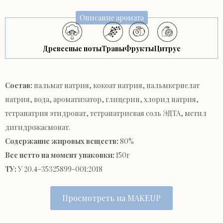
Описание аромата
Древесные ноты
Травы
Фрукты
Цитрус
Состав:
пальмат натрия, кокоат натрия, пальмкернелат
натрия, вода, ароматизатор, глицерин, хлорид натрия,
тетранатрия этидронат, тетранатриевая соль ЭДТА, метил
дигидрожасмонат.
Содержание жировых веществ:
80%
Вес нетто на момент упаковки:
150г
ТУ:
У 20.4-35325899-001:2018
Просмотреть на MAKEUP