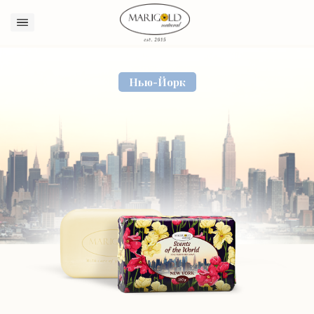
Sign in
Нью-Йорк
Remember me
Lost password?
Log in
Create an account